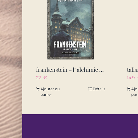
frankenstein – l’ alchimie de la chair
tali
22
€
14.9
Ajouter au
Détails
Ajo
panier
pan