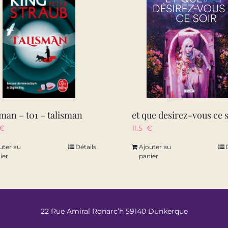
sman – t01 – talisman
et que desirez-vous ce 
€
11.5
€
uter au
Détails
Ajouter au
ier
panier
22 Rue Amiral Ronarc’h 59140 Dunkerque