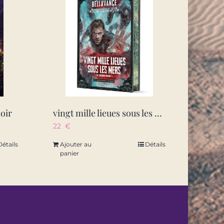
soir
vingt mille lieues sous les mers – in tenebris mundi
22
€
Détails
Ajouter au
Détails
panier