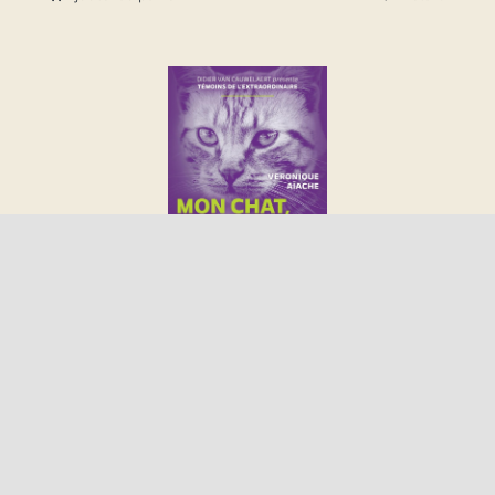
mon chat, mon guide – a la decouverte d’un lien inconditionnel
18.95
€
Ajouter au panier
Détails