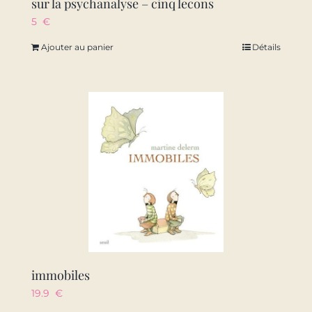
sur la psychanalyse – cinq lecons
5
€
Ajouter au panier
Détails
immobiles
19.9
€