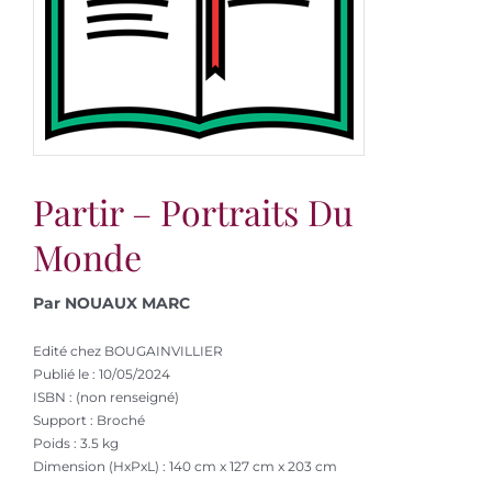
Partir – Portraits Du
Monde
Par NOUAUX MARC
Edité chez BOUGAINVILLIER
Publié le : 10/05/2024
ISBN : (non renseigné)
Support : Broché
Poids : 3.5 kg
Dimension (HxPxL) : 140 cm x 127 cm x 203 cm