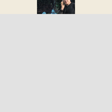
la mort c’est ma vie – dr. philippe boxho, le medecin legiste qui fait parler les morts.
19.9
€
Ajouter au panier
Détails
22 Rue Amiral Ronarc’h 59140 Dunkerque
09 50 49 10 38