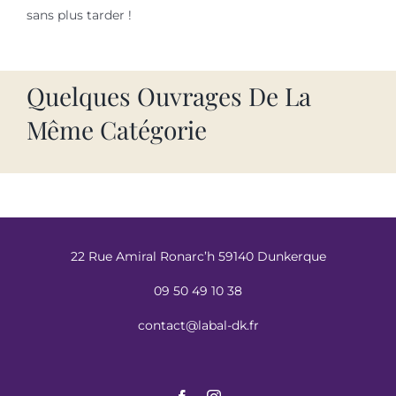
sans plus tarder !
Quelques Ouvrages De La
Même Catégorie
22 Rue Amiral Ronarc’h 59140 Dunkerque
09 50 49 10 38
contact@labal-dk.fr