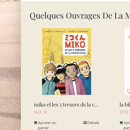
Quelques Ouvrages De La 
miko et les 5 tresors de la communion
la b
14.9
€
29.
Ajouter au
Détails
Ajo
panier
pan