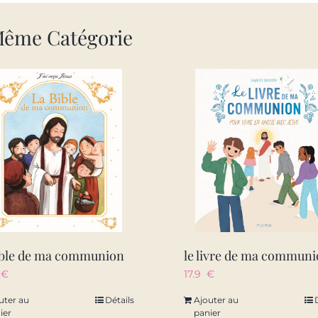
Même Catégorie
ible de ma communion
9
€
17.9
€
uter au
Détails
Ajouter au
ier
panier