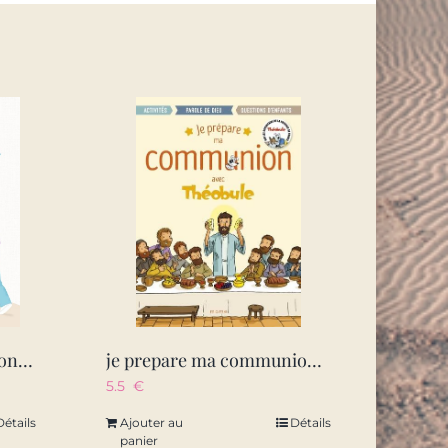
le livre de ma communion. pour vivre en amitie avec jesus
je prepare ma communion avec theobule
5.5
€
Détails
Ajouter au
Détails
panier