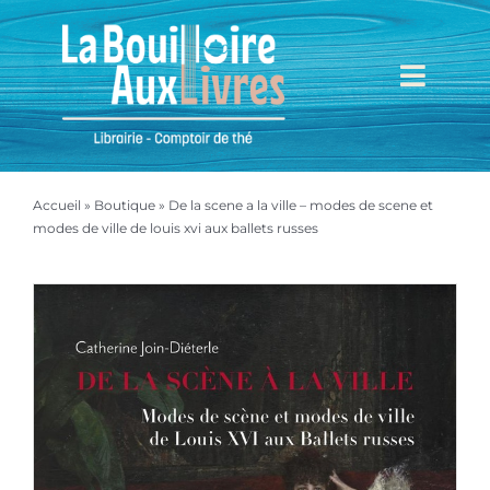
Passer
au
contenu
Toggl
Navig
Accueil
Accueil
»
Boutique
»
De la scene a la ville – modes de scene et
Mieux nous connaître
modes de ville de louis xvi aux ballets russes
Boutique
Mon compte
Mon panier