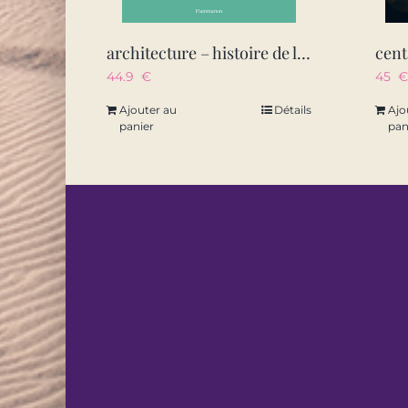
architecture – histoire de l’architecture en images
44.9
€
45
€
Ajouter au
Détails
Ajo
panier
pan