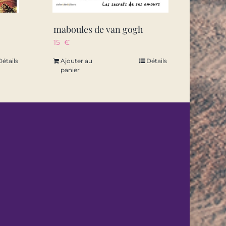
maboules de van gogh
15
€
Détails
Ajouter au
Détails
panier