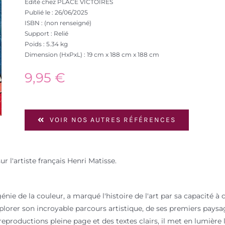
Edité chez PLACE VICTOIRES
Publié le : 26/06/2025
ISBN : (non renseigné)
Support : Relié
Poids : 5.34 kg
Dimension (HxPxL) : 19 cm x 188 cm x 188 cm
9,95
€
VOIR NOS AUTRES RÉFÉRENCES
l'artiste français Henri Matisse.
ie de la couleur, a marqué l'histoire de l'art par sa capacité à c
 explorer son incroyable parcours artistique, de ses premiers pays
eproductions pleine page et des textes clairs, il met en lumière l