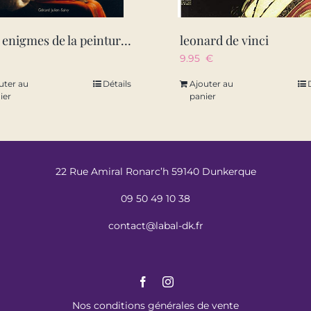
cent enigmes de la peinture nouvelle edition 2025
leonard de vinci
9.95
€
uter au
Détails
Ajouter au
ier
panier
22 Rue Amiral Ronarc’h 59140 Dunkerque
09 50 49 10 38
contact@labal-dk.fr
Nos conditions générales de vente