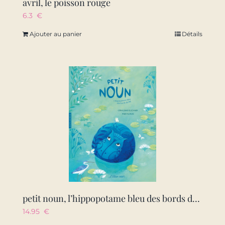
avril, le poisson rouge
6.3
€
Ajouter au panier
Détails
petit noun, l’hippopotame bleu des bords du nil – egypte anc
14.95
€