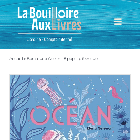
Passer
au
contenu
Toggl
Navig
Accueil
Accueil
»
Boutique
»
Ocean – 5 pop-up feeriques
Mieux nous connaître
Boutique
Mon compte
Mon panier