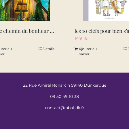
sur le chemin du bonheur – un livre pour enfants sur la pleine conscience
14.9
€
uter au
Détails
Ajouter au
ier
panier
22 Rue Amiral Ronarc’h 59140 Dunkerque
09 50 49 10 38
contact@labal-dk.fr