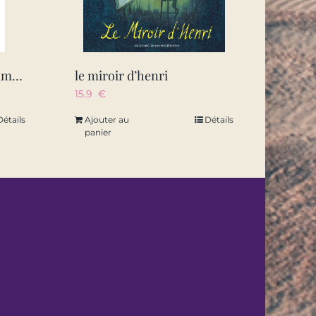
les 10 clefs pour bien s’amuser – edition illustree
le miroir d’henri
15.9
€
Détails
Ajouter au
Détails
panier