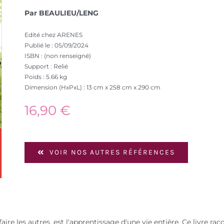
Par BEAULIEU/LENG
Edité chez ARENES
Publié le : 05/09/2024
ISBN : (non renseigné)
Support : Relié
Poids : 5.66 kg
Dimension (HxPxL) : 13 cm x 258 cm x 290 cm
16,90
€
VOIR NOS AUTRES RÉFÉRENCES
aire les autres, est l'apprentissage d'une vie entière. Ce livre rac