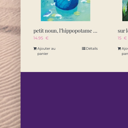
petit noun, l’hippopotame bleu des bords du nil – egypte anc
14.95
€
15
€
Ajouter au
Détails
Ajo
panier
pan